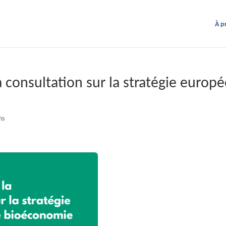
À p
a consultation sur la stratégie europ
ns