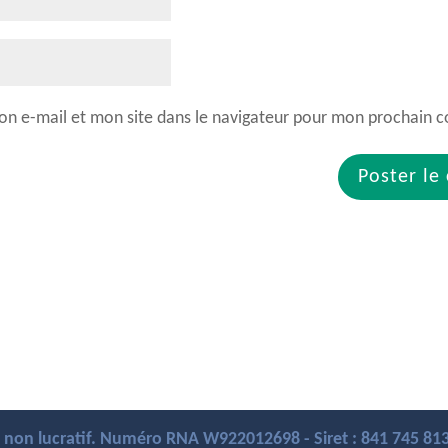
n e-mail et mon site dans le navigateur pour mon prochain 
ut non lucratif. Numéro RNA W922012698 - Siret : 841 745 8