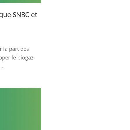
ique SNBC et
 la part des
pper le biogaz,
..