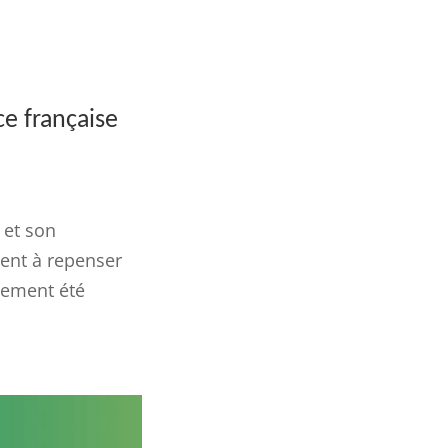
ce française
 et son
ent à repenser
lement été