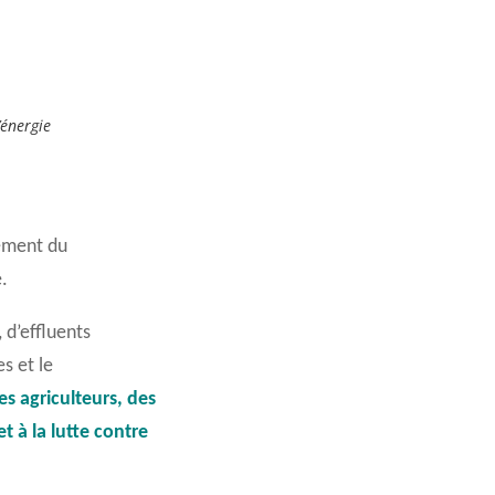
énergie
pement du
.
 d’effluents
s et le
es agriculteurs, des
et
à
la lutte contre