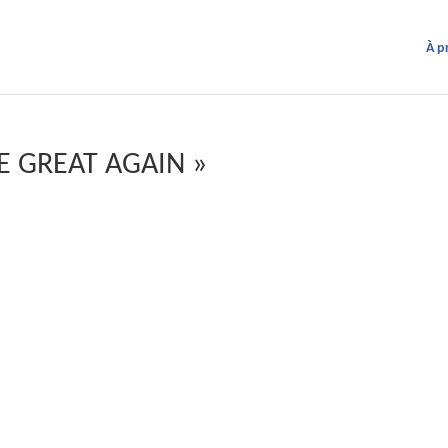
À p
E GREAT AGAIN »